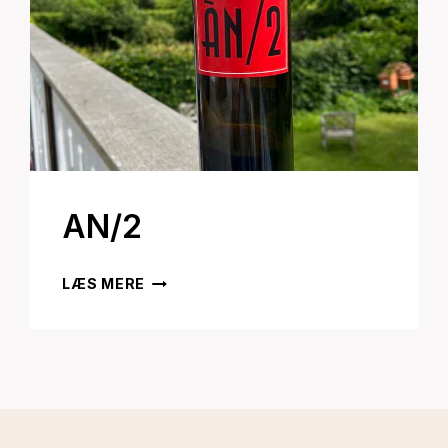
AN/2
AN/2
LÆS MERE