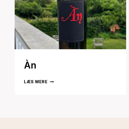
Àn
ÀN
LÆS MERE