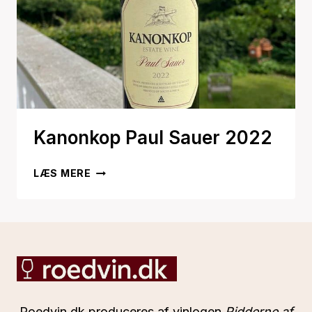
Kanonkop Paul Sauer 2022
KANONKOP
LÆS MERE
PAUL
SAUER
2022
Roedvin.dk produceres af vinlogen
Ridderne af