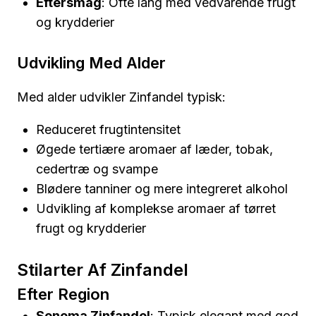
Eftersmag
: Ofte lang med vedvarende frugt
og krydderier
Udvikling Med Alder
Med alder udvikler Zinfandel typisk:
Reduceret frugtintensitet
Øgede tertiære aromaer af læder, tobak,
cedertræ og svampe
Blødere tanniner og mere integreret alkohol
Udvikling af komplekse aromaer af tørret
frugt og krydderier
Stilarter Af Zinfandel
Efter Region
Sonoma Zinfandel
: Typisk elegant med god