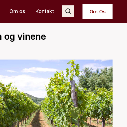
Om os
Kontakt
Om Os
n og vinene