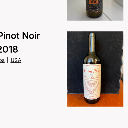
Pinot Noir
2018
os
|
USA