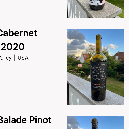
Cabernet
 2020
alley
|
USA
Balade Pinot