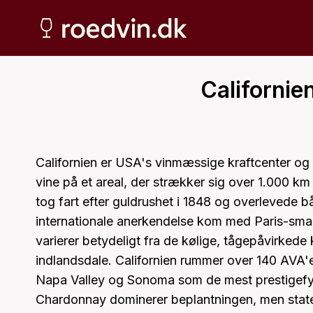
Fortsæt
til
indhold
Californie
Californien er USA's vinmæssige kraftcenter o
vine på et areal, der strækker sig over 1.000 km 
tog fart efter guldrushet i 1848 og overlevede b
internationale anerkendelse kom med Paris-smag
varierer betydeligt fra de kølige, tågepåvirkede 
indlandsdale. Californien rummer over 140 AVA'e
Napa Valley og Sonoma som de mest prestigefy
Chardonnay dominerer beplantningen, men stat