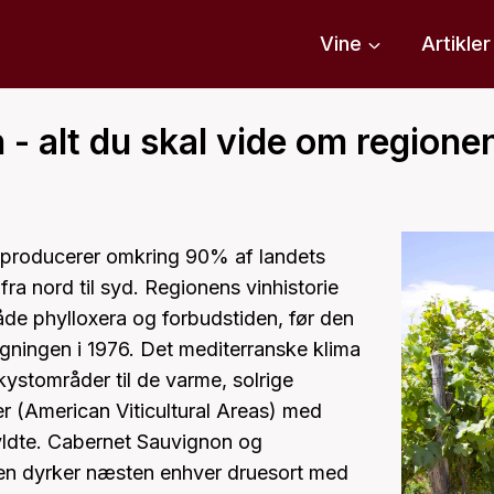
Vine
Artikler
n - alt du skal vide om regione
g producerer omkring 90% af landets
fra nord til syd. Regionens vinhistorie
åde phylloxera og forbudstiden, før den
ningen i 1976. Det mediterranske klima
kystområder til de varme, solrige
r (American Viticultural Areas) med
ldte. Cabernet Sauvignon og
en dyrker næsten enhver druesort med