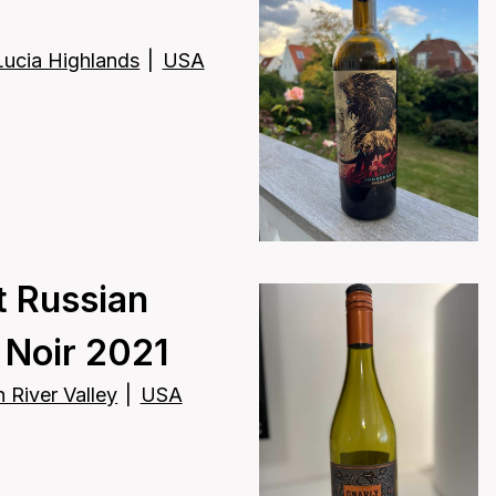
Lucia Highlands
|
USA
t Russian
t Noir 2021
 River Valley
|
USA