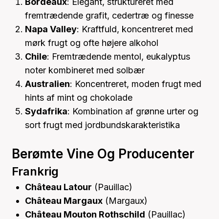
Bordeaux
: Elegant, struktureret med
fremtrædende grafit, cedertræ og finesse
Napa Valley
: Kraftfuld, koncentreret med
mørk frugt og ofte højere alkohol
Chile
: Fremtrædende mentol, eukalyptus
noter kombineret med solbær
Australien
: Koncentreret, moden frugt med
hints af mint og chokolade
Sydafrika
: Kombination af grønne urter og
sort frugt med jordbundskarakteristika
Berømte Vine Og Producenter
Frankrig
Château Latour
(Pauillac)
Château Margaux
(Margaux)
Château Mouton Rothschild
(Pauillac)