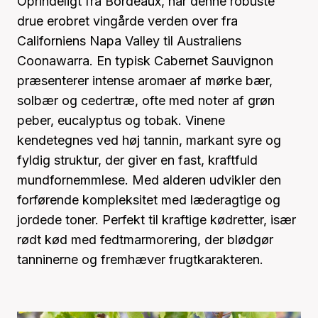
Oprindeligt fra Bordeaux, har denne robuste
drue erobret vingårde verden over fra
Californiens Napa Valley til Australiens
Coonawarra. En typisk Cabernet Sauvignon
præsenterer intense aromaer af mørke bær,
solbær og cedertræ, ofte med noter af grøn
peber, eucalyptus og tobak. Vinene
kendetegnes ved høj tannin, markant syre og
fyldig struktur, der giver en fast, kraftfuld
mundfornemmlese. Med alderen udvikler den
forførende kompleksitet med læderagtige og
jordede toner. Perfekt til kraftige kødretter, især
rødt kød med fedtmarmorering, der blødgør
tanninerne og fremhæver frugtkarakteren.