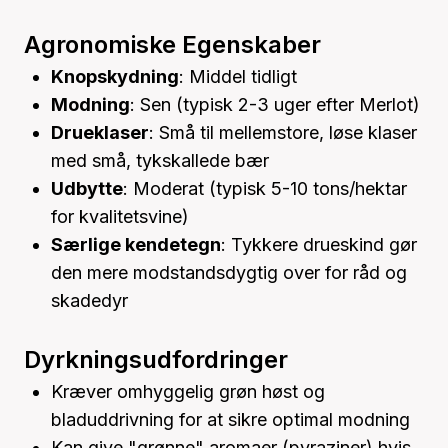
Agronomiske Egenskaber
Knopskydning
: Middel tidligt
Modning
: Sen (typisk 2-3 uger efter Merlot)
Drueklaser
: Små til mellemstore, løse klaser
med små, tykskallede bær
Udbytte
: Moderat (typisk 5-10 tons/hektar
for kvalitetsvine)
Særlige kendetegn
: Tykkere drueskind gør
den mere modstandsdygtig over for råd og
skadedyr
Dyrkningsudfordringer
Kræver omhyggelig grøn høst og
bladuddrivning for at sikre optimal modning
Kan give "grønne" aromaer (pyraziner) hvis