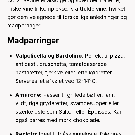
Corvina-vine er alsidige og spænder fra lette,
friske vine til komplekse, kraftfulde vine, hvilket
gør dem velegnede til forskellige anledninger og
madparringer.
Madparringer
Valpolicella og Bardolino
: Perfekt til pizza,
antipasti, bruschetta, tomatbaserede
pastaretter, fjerkræ eller lette kødretter.
Serveres let afkølet ved 12-14°C.
Amarone
: Passer til grillede bøffer, lam,
vildt, rige gryderetter, svampesupper eller
stærke oste som Stilton eller Époisses. Kan
også parres med mørk chokolade.
Recioto
: Ideel til blåskimmeloste, foie gras,